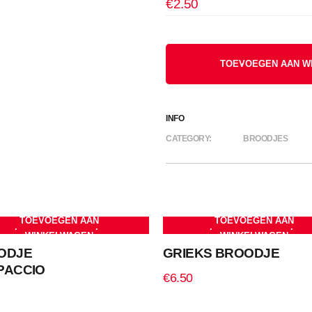
€
2.50
TOEVOEGEN AAN W
INFO
CATEGORY:
BROODJES
TOEVOEGEN AAN
TOEVOEGEN AAN
WINKELWAGEN
WINKELWAGEN
ODJE
GRIEKS BROODJE
PACCIO
€
6.50