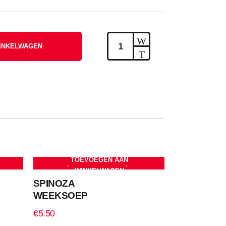
Saucijzenbroodje
INKELWAGEN
quantity
TOEVOEGEN AAN
WINKELWAGEN
SPINOZA
WEEKSOEP
€
5.50