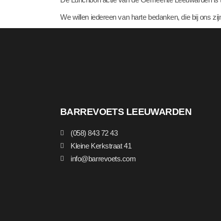
We willen iedereen van harte bedanken, die bij ons z
BARREVOETS LEEUWARDEN
(058) 843 72 43
Kleine Kerkstraat 41
info@barrevoets.com