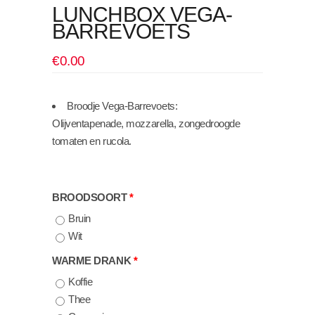
LUNCHBOX VEGA-
BARREVOETS
€
0.00
Broodje Vega-Barrevoets:
Olijventapenade, mozzarella, zongedroogde
tomaten en rucola.
BROODSOORT
Bruin
Wit
WARME DRANK
Koffie
Thee